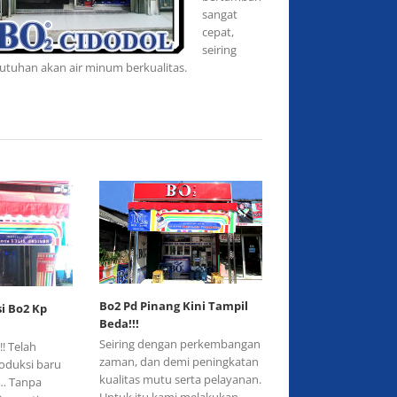
sangat
cepat,
seiring
utuhan akan air minum berkualitas.
Bo2 Pd Pinang Kini Tampil
i Bo2 Kp
Beda!!!
Seiring dengan perkembangan
! Telah
zaman, dan demi peningkatan
oduksi baru
kualitas mutu serta pelayanan.
… Tanpa
Untuk itu kami melakukan