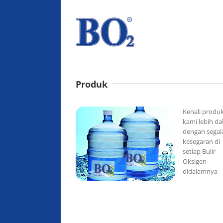
Skip
to
content
Produk
Kenali produ
kami lebih d
dengan segal
kesegaran di
setiap Bulir
Oksigen
didalamnya