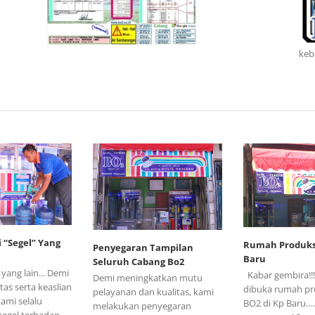
keb
 “Segel” Yang
Rumah Produks
Penyegaran Tampilan
Baru
Seluruh Cabang Bo2
yang lain... Demi
Kabar gembira!!!!
Demi meningkatkan mutu
tas serta keaslian
dibuka rumah pr
pelayanan dan kualitas, kami
ami selalu
BO2 di Kp Baru…
melakukan penyegaran
egel terhadap