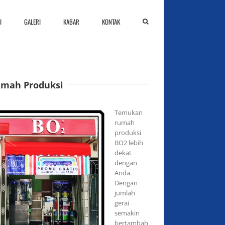
I
GALERI
KABAR
KONTAK
mah Produksi
Temukan
rumah
produksi
BO2 lebih
dekat
dengan
Anda.
Dengan
jumlah
gerai
semakin
bertambah