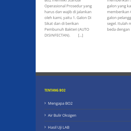
Operasional Prosedur yang
galon yang ka
harus dan wajib di jalankan
memberikan GR
oleh kami, yaitu 1. Galon Di
galon pelangg
Sikat dan di berikan
segel. Itulah
Pembunuh Bakteri (AUTO
beda dengan [.
DISINFECTAN). [...]
TENTANG BO2
Mengapa BO2
Air Bulir Oksigen
Hasil Uji LAB