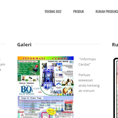
TENTANG BO2
PRODUK
RUMAH PRODUKS
Galeri
Ru
k
“Informasi
alam
Cerdas”
a
Perluas
wawasan
anda tentang
air minum