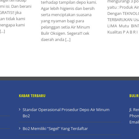
mengurangi 3 poi
terhadap tampilan depo kami.
mi isi. Dan berani
yaitu : Produk A
Agar lebih higienis dan bersih
ATIS!! jika
Dengan TEKNOL
serta menciptakan suasana
an tidak kami
TERBARUKAN Usa
yang nyaman bagi para
 mengapa kami
LIMA Mutu BIN
pelanggan setia Air Minum
..]
Kualitas P A B R I K
Bulir Oksigen. Segera!!! cek
daerah anda [...]
KABAR TERBARU
BULI
Standar Operasional Prosedur Depo Air Minum
Jl. R
Bo2
Phon
Emai
Bo2 Memiliki “Segel” Yang Terdaftar