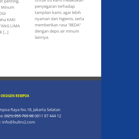
n penting,
penyegaran terhadap
ir Minum
tampilan kami, agar lebih
OGI
nyaman dan higienis, serta
ha KAKI
memberikan rasa "BEDA"
TANG LIMA
dengan depo air minum
 [...]
lainnya.
R OKSIGEN REMPOA
empoa Raya No.18, Jakarta Selatan
e:
(021) 955 765 98
0811 87 444 12
l:
info@buliro2.com