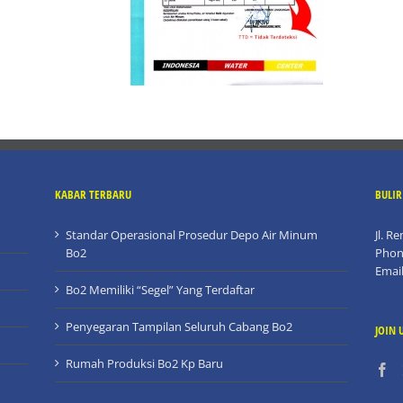
KABAR TERBARU
BULI
Standar Operasional Prosedur Depo Air Minum
Jl. R
Bo2
Phon
Emai
Bo2 Memiliki “Segel” Yang Terdaftar
Penyegaran Tampilan Seluruh Cabang Bo2
JOIN 
Rumah Produksi Bo2 Kp Baru