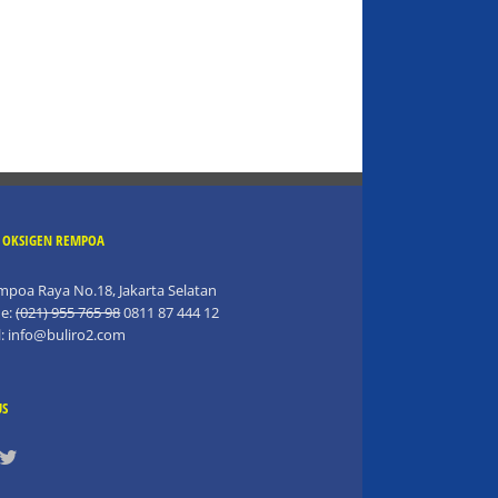
R OKSIGEN REMPOA
empoa Raya No.18, Jakarta Selatan
e:
(021) 955 765 98
0811 87 444 12
l:
info@buliro2.com
US