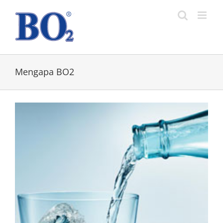
Skip
to
content
Mengapa BO2