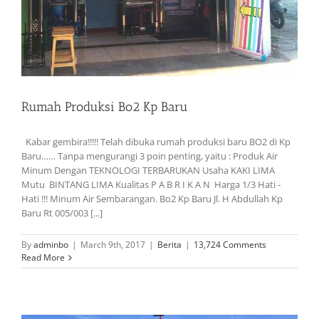
Rumah Produksi Bo2 Kp Baru
Kabar gembira!!!!! Telah dibuka rumah produksi baru BO2 di Kp
Baru…… Tanpa mengurangi 3 poin penting, yaitu : Produk Air
Minum Dengan TEKNOLOGI TERBARUKAN Usaha KAKI LIMA
Mutu BINTANG LIMA Kualitas P A B R I K A N Harga 1/3 Hati -
Hati !!! Minum Air Sembarangan. Bo2 Kp Baru Jl. H Abdullah Kp
Baru Rt 005/003 [...]
By
adminbo
|
March 9th, 2017
|
Berita
|
13,724 Comments
Read More