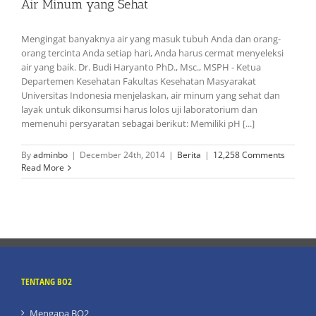
Air Minum yang Sehat
Mengingat banyaknya air yang masuk tubuh Anda dan orang-
orang tercinta Anda setiap hari, Anda harus cermat menyeleksi
air yang baik. Dr. Budi Haryanto PhD., Msc., MSPH - Ketua
Departemen Kesehatan Fakultas Kesehatan Masyarakat
Universitas Indonesia menjelaskan, air minum yang sehat dan
layak untuk dikonsumsi harus lolos uji laboratorium dan
memenuhi persyaratan sebagai berikut: Memiliki pH [...]
By
adminbo
|
December 24th, 2014
|
Berita
|
12,258 Comments
Read More
TENTANG BO2
Mengapa BO2