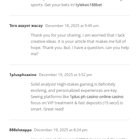
sports. Get your bets in!
tylekeo188bet
Тегн акаунт жасау
December 18, 2025 at 9:49 am
Thank you for your sharing. I am worried that I lack
creative ideas. It is your article that makes me full of
hope. Thank you. But, I have a question, can you help
me?
1plusphcasino
December 19, 2025 at 3:52 pm
Solid analysis! High-stakes gaming is definitely
evolving, and personalized experiences are key.
Seeing platforms like
1plus ph casino online casino
focus on VIP treatment & fast deposits (15 secs!) is
smart. Great read!
888slotapps
December 19, 2025 at 8:24 pm