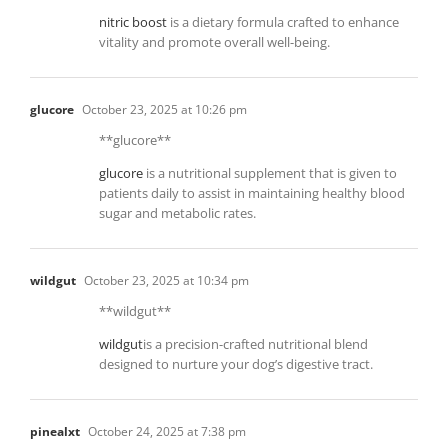
nitric boost
is a dietary formula crafted to enhance
vitality and promote overall well-being.
glucore
October 23, 2025 at 10:26 pm
**glucore**
glucore
is a nutritional supplement that is given to
patients daily to assist in maintaining healthy blood
sugar and metabolic rates.
wildgut
October 23, 2025 at 10:34 pm
**wildgut**
wildgut
is a precision-crafted nutritional blend
designed to nurture your dog’s digestive tract.
pinealxt
October 24, 2025 at 7:38 pm