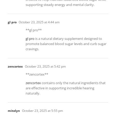
supporting steady energy and mental clarity.
gl pro
October 23, 2025 at 4:44 am
**gl pro**
gl pro
is a natural dietary supplement designed to
promote balanced blood sugar levels and curb sugar
cravings.
zencortex
October 23, 2025 at 5:42 pm
**zencortex**
zencortex
contains only the natural ingredients that
are effective in supporting incredible hearing
naturally.
mitolyn
October 23, 2025 at 5:55 pm