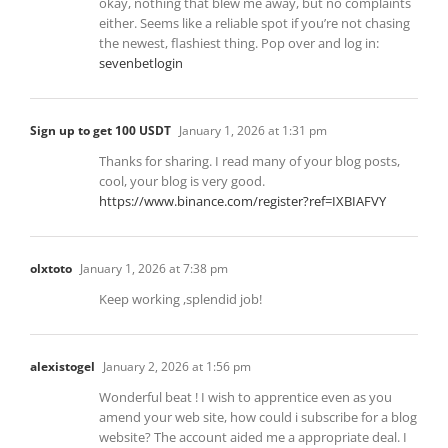
okay, nothing that blew me away, but no complaints
either. Seems like a reliable spot if you’re not chasing
the newest, flashiest thing. Pop over and log in:
sevenbetlogin
Sign up to get 100 USDT
January 1, 2026 at 1:31 pm
Thanks for sharing. I read many of your blog posts,
cool, your blog is very good.
https://www.binance.com/register?ref=IXBIAFVY
olxtoto
January 1, 2026 at 7:38 pm
Keep working ,splendid job!
alexistogel
January 2, 2026 at 1:56 pm
Wonderful beat ! I wish to apprentice even as you
amend your web site, how could i subscribe for a blog
website? The account aided me a appropriate deal. I