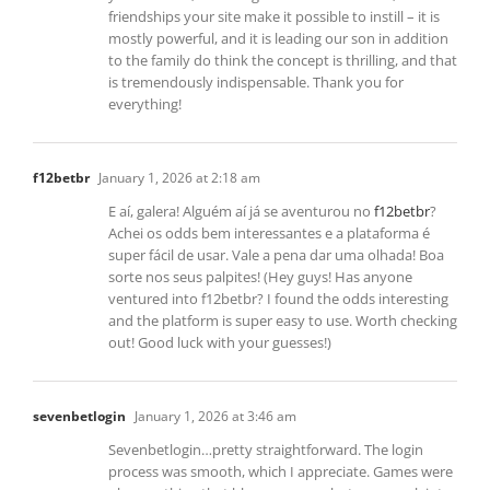
friendships your site make it possible to instill – it is
mostly powerful, and it is leading our son in addition
to the family do think the concept is thrilling, and that
is tremendously indispensable. Thank you for
everything!
f12betbr
January 1, 2026 at 2:18 am
E aí, galera! Alguém aí já se aventurou no
f12betbr
?
Achei os odds bem interessantes e a plataforma é
super fácil de usar. Vale a pena dar uma olhada! Boa
sorte nos seus palpites! (Hey guys! Has anyone
ventured into f12betbr? I found the odds interesting
and the platform is super easy to use. Worth checking
out! Good luck with your guesses!)
sevenbetlogin
January 1, 2026 at 3:46 am
Sevenbetlogin…pretty straightforward. The login
process was smooth, which I appreciate. Games were