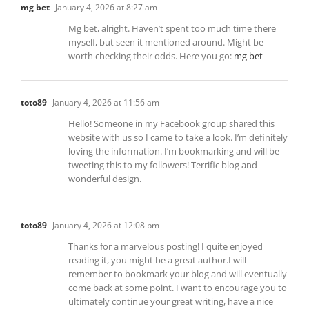
mg bet
January 4, 2026 at 8:27 am
Mg bet, alright. Haven’t spent too much time there
myself, but seen it mentioned around. Might be
worth checking their odds. Here you go:
mg bet
toto89
January 4, 2026 at 11:56 am
Hello! Someone in my Facebook group shared this
website with us so I came to take a look. I’m definitely
loving the information. I’m bookmarking and will be
tweeting this to my followers! Terrific blog and
wonderful design.
toto89
January 4, 2026 at 12:08 pm
Thanks for a marvelous posting! I quite enjoyed
reading it, you might be a great author.I will
remember to bookmark your blog and will eventually
come back at some point. I want to encourage you to
ultimately continue your great writing, have a nice