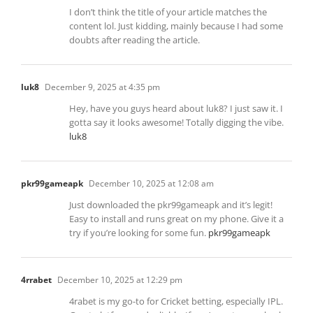
I don’t think the title of your article matches the
content lol. Just kidding, mainly because I had some
doubts after reading the article.
luk8
December 9, 2025 at 4:35 pm
Hey, have you guys heard about luk8? I just saw it. I
gotta say it looks awesome! Totally digging the vibe.
luk8
pkr99gameapk
December 10, 2025 at 12:08 am
Just downloaded the pkr99gameapk and it’s legit!
Easy to install and runs great on my phone. Give it a
try if you’re looking for some fun.
pkr99gameapk
4rrabet
December 10, 2025 at 12:29 pm
4rabet is my go-to for Cricket betting, especially IPL.