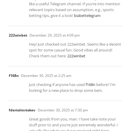
like a useful Telegram channel. If you’re into mention
relevant topics based on assumption, e.g., sports
betting tips, give it a look!
biabettelegram
222winbet
December 29, 2025 at 4:09 pm
Hey! Just checked out 222winbet. Seems like a decent
spot for some casual fun. Good vibes all around!
Check them out here:
222winbet
f168n
December 30, 2025 at 2:25 am
Just checking if anyone has used
f168n
before? I’m
looking for a new place to drop some bets.
fdertolmrtokev
December 30, 2025 at 7:30 pm
Great goods from you, man. I have take note your
stuff prior to and you’re just extremely wonderful. I
actually like what you have received right here,