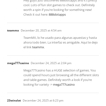
Hey guys! Just discovered 888slotapps and it’s pretty
cool. Lots of fun slot games to check out. Definitely
worth a spin if you’re looking for something new!
Check it out here:
888slotapps
teammx
December 20, 2025 at 4:54 am
TeamMX, lo he usado para algunas apuestas y hasta
ahora todo bien. La interfaz es amigable. Aquí te dejo
el link
teammx
.
mega777casino
December 24, 2025 at 2:04 pm
Mega777casino has a HUGE selection of games. You
could spend hours just browsing all the different slots
and table games. Definitely worth a look if you’re
looking for variety ->
mega777casino
23winslot
December 24, 2025 at 6:23 pm