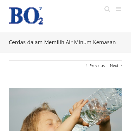
Skip
to
content
Cerdas dalam Memilih Air Minum Kemasan
Previous
Next
View
Larger
Image