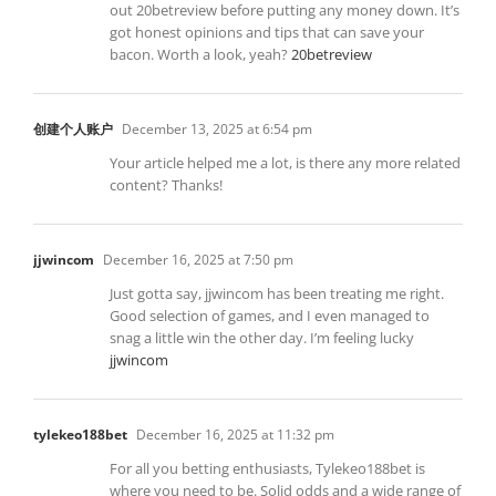
out 20betreview before putting any money down. It’s
got honest opinions and tips that can save your
bacon. Worth a look, yeah?
20betreview
创建个人账户
December 13, 2025 at 6:54 pm
Your article helped me a lot, is there any more related
content? Thanks!
jjwincom
December 16, 2025 at 7:50 pm
Just gotta say, jjwincom has been treating me right.
Good selection of games, and I even managed to
snag a little win the other day. I’m feeling lucky
jjwincom
tylekeo188bet
December 16, 2025 at 11:32 pm
For all you betting enthusiasts, Tylekeo188bet is
where you need to be. Solid odds and a wide range of