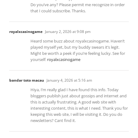
Do you’ve any? Please permit me recognize in order
that I could subscribe. Thanks.
royalxcasinogame
January 2, 2026 at 9:08 pm
Heard some buzz about royalxcasinogame. Haven’t
played myself yet, but my buddy swears it’s legit.
Might be worth a peek if you’re feeling lucky. See for
yourself:
royalxcasinogame
bandar toto macau
January 4, 2026 at 5:16 am
Hiya, I’m really glad I have found this info. Today
bloggers publish just about gossips and internet and
this is actually frustrating. A good web site with
interesting content, this is what I need. Thank you for
keeping this web site, I will be visiting it. Do you do
newsletters? Cant find it.