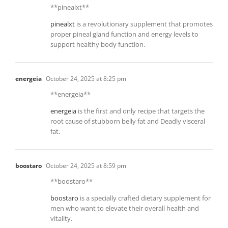
** pinealxt**
pinealxt
is a revolutionary supplement that promotes
proper pineal gland function and energy levels to
support healthy body function.
energeia
October 24, 2025 at 8:25 pm
**energeia**
energeia
is the first and only recipe that targets the
root cause of stubborn belly fat and Deadly visceral
fat.
boostaro
October 24, 2025 at 8:59 pm
**boostaro**
boostaro
is a specially crafted dietary supplement for
men who want to elevate their overall health and
vitality.