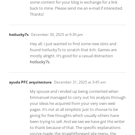
some content for your blog in exchange for a link
back to mine. Please send me an e-mail if interested.
Thanks!
hotlucky7s
December 30, 2025 at 9:30 pm
Hey all. I just wanted to find some new slots and
found hotlucky7s to scratch that itch. Games are
mostly alright. It’s good for a casual distraction
hotlucky7s
.
ayuda PFC arquitectura
December 31, 2025 at 3:45 am
My spouse and i ended up being contented when
Emmanuel managed to carry out his analysis through
your ideas he acquired from your very own web
pages. It’s not at all simplistic just to choose to be
giving for free thoughts which usually others have
been trying to sell. And we see we have got the writer
to thank because of that. The specific explanations
you’ve made, the straightforward site menu, the