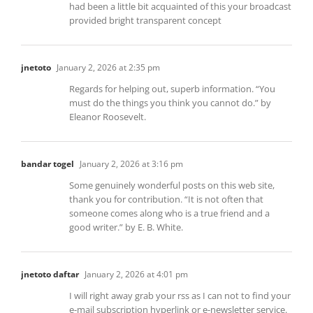
had been a little bit acquainted of this your broadcast
provided bright transparent concept
jnetoto
January 2, 2026 at 2:35 pm
Regards for helping out, superb information. “You
must do the things you think you cannot do.” by
Eleanor Roosevelt.
bandar togel
January 2, 2026 at 3:16 pm
Some genuinely wonderful posts on this web site,
thank you for contribution. “It is not often that
someone comes along who is a true friend and a
good writer.” by E. B. White.
jnetoto daftar
January 2, 2026 at 4:01 pm
I will right away grab your rss as I can not to find your
e-mail subscription hyperlink or e-newsletter service.