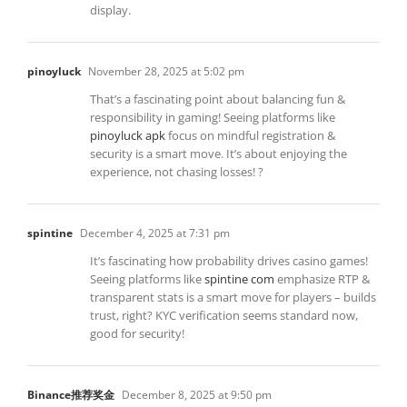
display.
pinoyluck
November 28, 2025 at 5:02 pm
That’s a fascinating point about balancing fun &
responsibility in gaming! Seeing platforms like
pinoyluck apk
focus on mindful registration &
security is a smart move. It’s about enjoying the
experience, not chasing losses! ?
spintine
December 4, 2025 at 7:31 pm
It’s fascinating how probability drives casino games!
Seeing platforms like
spintine com
emphasize RTP &
transparent stats is a smart move for players – builds
trust, right? KYC verification seems standard now,
good for security!
Binance推荐奖金
December 8, 2025 at 9:50 pm