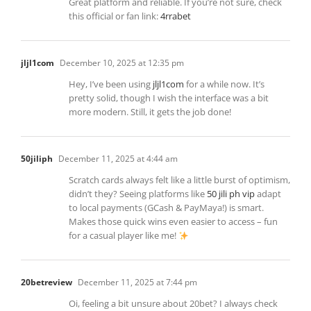
Great platform and reliable. If you’re not sure, check
this official or fan link:
4rrabet
jljl1com
December 10, 2025 at 12:35 pm
Hey, I’ve been using
jljl1com
for a while now. It’s
pretty solid, though I wish the interface was a bit
more modern. Still, it gets the job done!
50jiliph
December 11, 2025 at 4:44 am
Scratch cards always felt like a little burst of optimism,
didn’t they? Seeing platforms like
50 jili ph vip
adapt
to local payments (GCash & PayMaya!) is smart.
Makes those quick wins even easier to access – fun
for a casual player like me!
20betreview
December 11, 2025 at 7:44 pm
Oi, feeling a bit unsure about 20bet? I always check