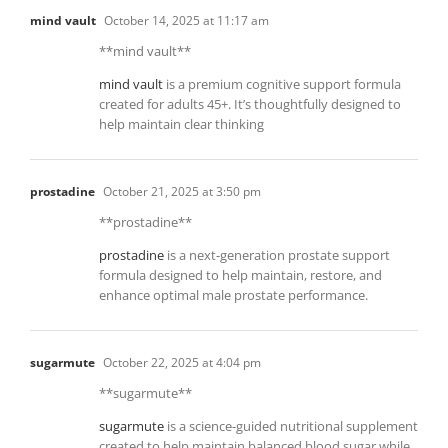
mind vault
October 14, 2025 at 11:17 am
**mind vault**
mind vault
is a premium cognitive support formula
created for adults 45+. It’s thoughtfully designed to
help maintain clear thinking
prostadine
October 21, 2025 at 3:50 pm
** prostadine**
prostadine
is a next-generation prostate support
formula designed to help maintain, restore, and
enhance optimal male prostate performance.
sugarmute
October 22, 2025 at 4:04 pm
** sugarmute**
sugarmute
is a science-guided nutritional supplement
created to help maintain balanced blood sugar while