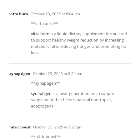
vitta burn
October 23, 2025 at 8:04 pm
**vitta burn**
vitta burn
is a liquid dietary supplement formulated
to support healthy weight reduction by increasing
metabolic rate, reducing hunger, and promoting fat
loss.
synaptigen
October 23, 2025 at 8:24 pm
**synaptigen**
synaptigen
is a next-generation brain support
supplement that blends natural nootropics,
adaptogens
nitric boost
October 23, 2025 at 9:27 pm
**nitric boost**